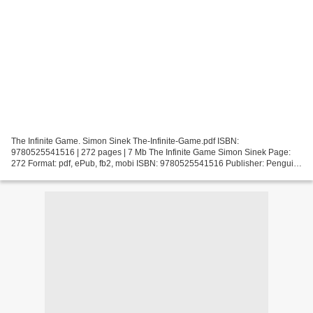
The Infinite Game. Simon Sinek The-Infinite-Game.pdf ISBN:
9780525541516 | 272 pages | 7 Mb The Infinite Game Simon Sinek Page:
272 Format: pdf, ePub, fb2, mobi ISBN: 9780525541516 Publisher: Penguin
Publishing Group Download The Infinite Game Ebooks...