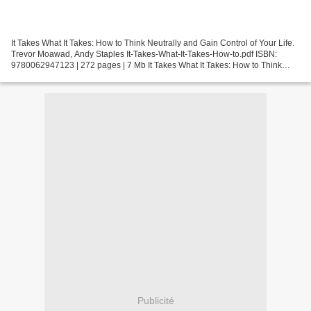
It Takes What It Takes: How to Think Neutrally and Gain Control of Your Life.
Trevor Moawad, Andy Staples It-Takes-What-It-Takes-How-to.pdf ISBN:
9780062947123 | 272 pages | 7 Mb It Takes What It Takes: How to Think
Neutrally and Gain Control of Your...
Publicité