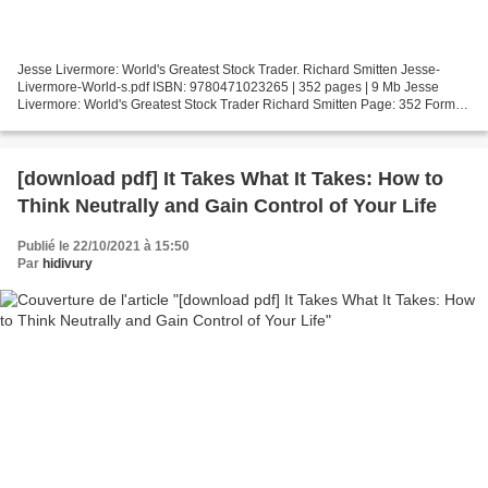
Jesse Livermore: World's Greatest Stock Trader. Richard Smitten Jesse-
Livermore-World-s.pdf ISBN: 9780471023265 | 352 pages | 9 Mb Jesse
Livermore: World's Greatest Stock Trader Richard Smitten Page: 352 Format:
pdf, ePub, fb2, mobi ISBN: 9780471023265...
[download pdf] It Takes What It Takes: How to
Think Neutrally and Gain Control of Your Life
Publié le 22/10/2021 à 15:50
Par
hidivury