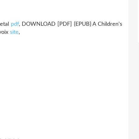
etal
pdf
, DOWNLOAD [PDF] {EPUB} A Children's
voix
site
,