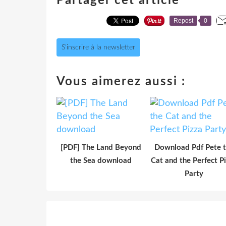
Partager cet article
Repost
0
S'inscrire à la newsletter
Vous aimerez aussi :
[PDF] The Land Beyond
Download Pdf Pete 
the Sea download
Cat and the Perfect P
Party