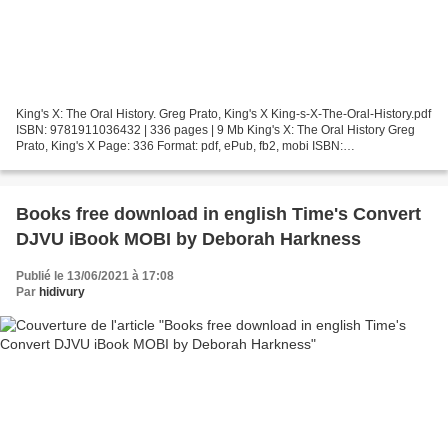
King's X: The Oral History. Greg Prato, King's X King-s-X-The-Oral-History.pdf
ISBN: 9781911036432 | 336 pages | 9 Mb King's X: The Oral History Greg
Prato, King's X Page: 336 Format: pdf, ePub, fb2, mobi ISBN:
9781911036432 Publisher: Outline Press,...
Books free download in english Time's Convert
DJVU iBook MOBI by Deborah Harkness
Publié le 13/06/2021 à 17:08
Par
hidivury