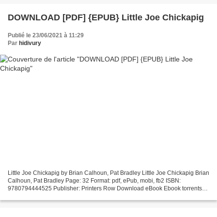
DOWNLOAD [PDF] {EPUB} Little Joe Chickapig
Publié le 23/06/2021 à 11:29
Par
hidivury
Little Joe Chickapig by Brian Calhoun, Pat Bradley Little Joe Chickapig Brian
Calhoun, Pat Bradley Page: 32 Format: pdf, ePub, mobi, fb2 ISBN:
9780794444525 Publisher: Printers Row Download eBook Ebook torrents
download free Little Joe Chickapig (English...