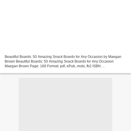
Beautiful Boards: 50 Amazing Snack Boards for Any Occasion by Maegan
Brown Beautiful Boards: 50 Amazing Snack Boards for Any Occasion
Maegan Brown Page: 168 Format: pdf, ePub, mobi, fb2 ISBN:
9781631066474 Publisher: Rock Point Beautiful Boards: 50 Amazing...