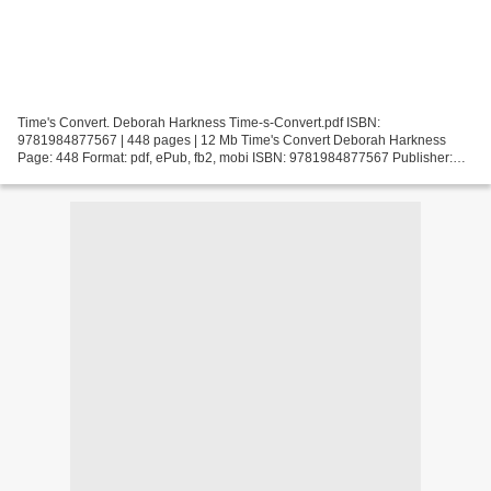
Time's Convert. Deborah Harkness Time-s-Convert.pdf ISBN:
9781984877567 | 448 pages | 12 Mb Time's Convert Deborah Harkness
Page: 448 Format: pdf, ePub, fb2, mobi ISBN: 9781984877567 Publisher:
Penguin Publishing Group Download Time's Convert Books free...