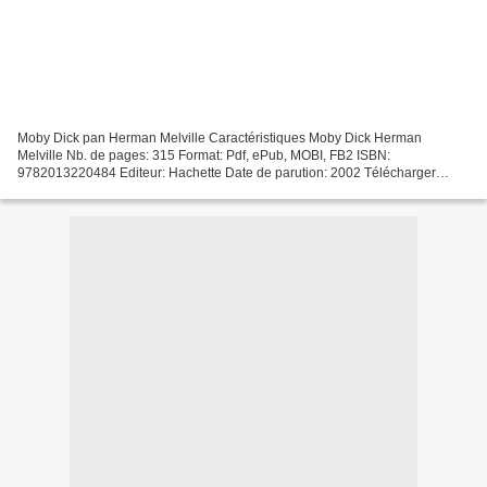
Moby Dick pan Herman Melville Caractéristiques Moby Dick Herman
Melville Nb. de pages: 315 Format: Pdf, ePub, MOBI, FB2 ISBN:
9782013220484 Editeur: Hachette Date de parution: 2002 Télécharger
eBook gratuit Mobi ebooks téléchargements Moby Dick RTF CHM...