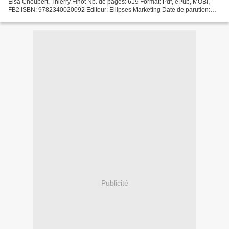
Elsa Choubert, Thierry Finot Nb. de pages: 619 Format: Pdf, ePub, MOBI,
FB2 ISBN: 9782340020092 Editeur: Ellipses Marketing Date de parution:
2017 Télécharger eBook gratuit E book...
Publicité