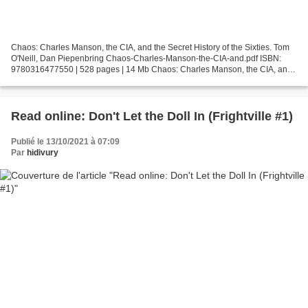
Chaos: Charles Manson, the CIA, and the Secret History of the Sixties. Tom
O'Neill, Dan Piepenbring Chaos-Charles-Manson-the-CIA-and.pdf ISBN:
9780316477550 | 528 pages | 14 Mb Chaos: Charles Manson, the CIA, and
the Secret History of the Sixties Tom...
Read online: Don't Let the Doll In (Frightville #1)
Publié le 13/10/2021 à 07:09
Par
hidivury