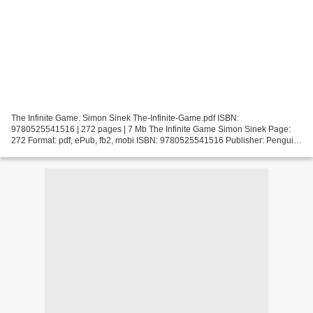
The Infinite Game. Simon Sinek The-Infinite-Game.pdf ISBN:
9780525541516 | 272 pages | 7 Mb The Infinite Game Simon Sinek Page:
272 Format: pdf, ePub, fb2, mobi ISBN: 9780525541516 Publisher: Penguin
Publishing Group Download The Infinite Game Ebooks...