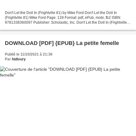
Don't Let the Doll In (Frightville #1) by Mike Ford Don't Let the Doll In
(Frightville #1) Mike Ford Page: 128 Format: pdf, ePub, mobi, fb2 ISBN:
9781338360097 Publisher: Scholastic, Inc. Don't Let the Doll In (Frightville
#1) Rapidshare free ebooks download...
DOWNLOAD [PDF] {EPUB} La petite femelle
Publié le 11/10/2021 à 21:36
Par
hidivury