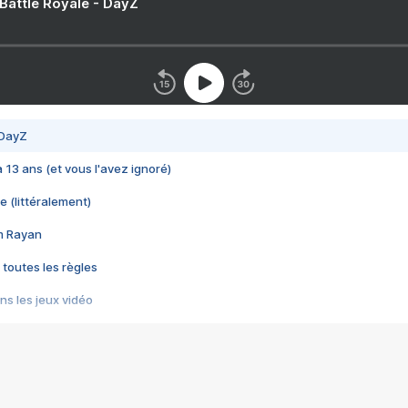
 Battle Royale - DayZ
 DayZ
 a 13 ans (et vous l'avez ignoré)
e (littéralement)
im Rayan
 toutes les règles
s les jeux vidéo
us choquant de Rockstar ? - Le scandale BULLY
e plus moche de Steam
du RÊVE tourne au CAUCHEMAR