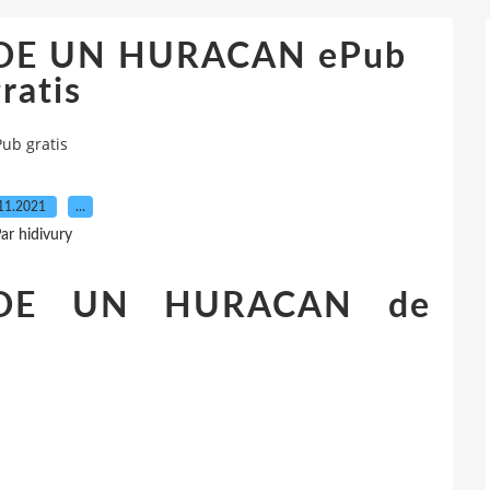
DE UN HURACAN ePub
ratis
b gratis
11.2021
…
ar hidivury
 DE UN HURACAN de